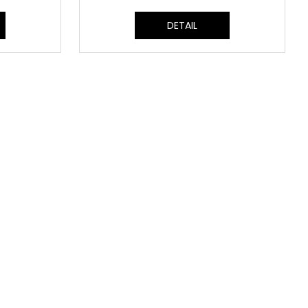
M
M
DETAIL
A
A