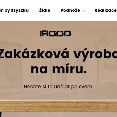
gn by Szyszka
Židle
Podnože
Realizace
Co potřebujete najít?
HLEDAT