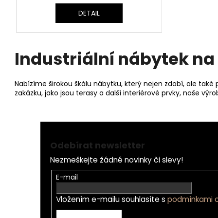
M
DETAIL
A
Industriální nábytek n
Nabízíme širokou škálu nábytku, který nejen zdobí, ale také 
zakázku, jako jsou terasy a další interiérové prvky, naše výro
Z
á
Odebírat newsletter
p
Nezmeškejte žádné novinky či slevy!
a
t
E-mail
í
Vložením e-mailu souhlasíte s
podmínkami o