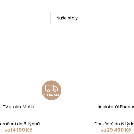
Naše stoly
Z
ZDARMA
D
TV stolek Metis
Jídelní stůl Phobo
A
R
oručení do 6 týdnů
Doručení do 6 týd
14 190 Kč
29 490 Kč
od
od