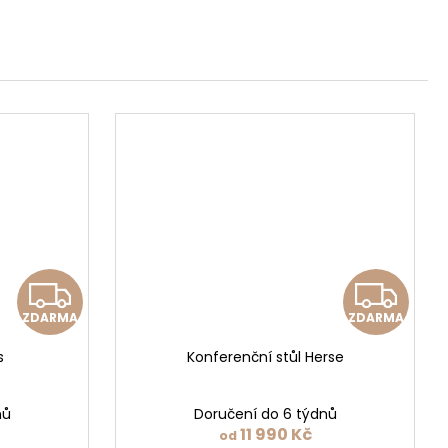
Z
Z
ZDARMA
ZDARMA
D
D
s
Konferenční stůl Herse
A
A
R
R
nů
Doručení do 6 týdnů
11 990 Kč
od