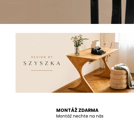
n
í
n
á
b
y
t
e
k
n
MONTÁŽ ZDARMA
a
Montáž nechte na nás
m