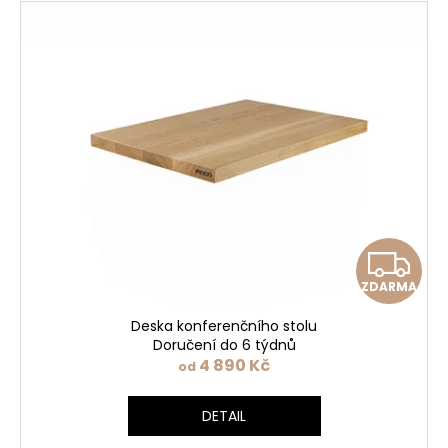
Z
ZDARMA
D
Deska konferenčního stolu
A
Doručení do 6 týdnů
4 890 Kč
od
R
DETAIL
M