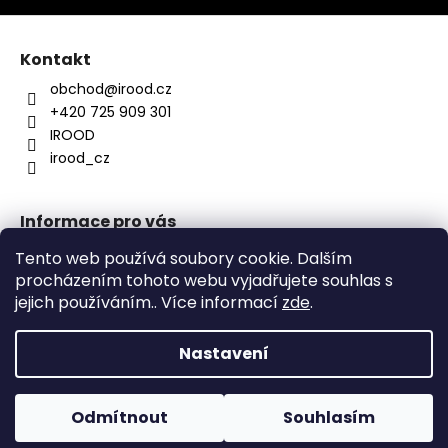
Kontakt
obchod
@
irood.cz
+420 725 909 301
IROOD
irood_cz
Informace pro vás
O nás
Tento web používá soubory cookie. Dalším
Kontakty
procházením tohoto webu vyjadřujete souhlas s
Obchodní podmínky
jejich používáním.. Více informací
zde
.
Podmínky ochrany osobních údajů
Nastavení
Vytvořil Shoptet
Pro atypický produkt nás neváhej kontaktovat
Odmítnout
Souhlasím
Copyright 2026
Irood.cz
. Všechna práva vyhrazena.
obchod@irood.cz +420725909301