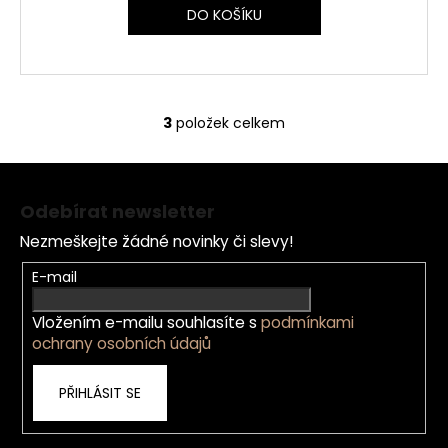
DO KOŠÍKU
Ovládací
prvky
3
položek celkem
výpisu
Z
á
Odebírat newsletter
p
Nezmeškejte žádné novinky či slevy!
a
t
E-mail
í
Vložením e-mailu souhlasíte s
podmínkami
ochrany osobních údajů
PŘIHLÁSIT SE