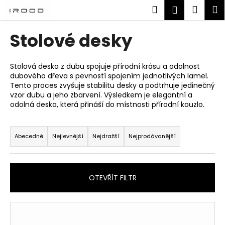
K
Přejít
Hledat
Náku
M
Přihlášen
na
o
obsah
Zpět
Zpět
košík
š
Stolové desky
í
C
k
o
Stolová deska z dubu spojuje přírodní krásu a odolnost
dubového dřeva s pevností spojením jednotlivých lamel.
p
Tento proces zvyšuje stabilitu desky a podtrhuje jedinečný
o
vzor dubu a jeho zbarvení. Výsledkem je elegantní a
t
odolná deska, která přináší do místnosti přírodní kouzlo.
ř
Ř
e
a
Abecedně
Nejlevnější
Nejdražší
Nejprodávanější
b
z
u
e
j
n
OTEVŘÍT FILTR
e
í
t
p
V
e
r
ý
n