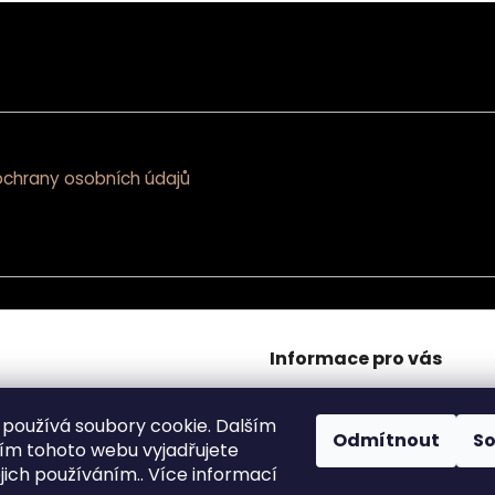
á
n
í
chrany osobních údajů
Informace pro vás
O nás
Kontakty
používá soubory cookie. Dalším
Odmítnout
S
Obchodní podmínky
m tohoto webu vyjadřujete
Podmínky ochrany osobníc
ejich používáním.. Více informací