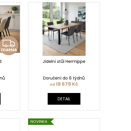
Z
ZDARMA
D
d
Jídelní stůl Hermippe
A
R
dnů
Doručení do 6 týdnů
18 679 Kč
od
M
DETAIL
A
NOVINKA