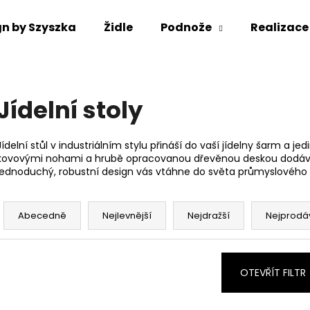
gn by Szyszka
Židle
Podnože
Realizace
Co potřebujete najít?
Jídelní stoly
HLEDAT
Jídelní stůl v industriálním stylu přináší do vaší jídelny šarm a 
kovovými nohami a hrubě opracovanou dřevěnou deskou dodává
jednoduchý, robustní design vás vtáhne do světa průmyslového s
Ř
a
Abecedně
Nejlevnější
Nejdražší
Nejprodá
z
e
n
OTEVŘÍT FILTR
í
p