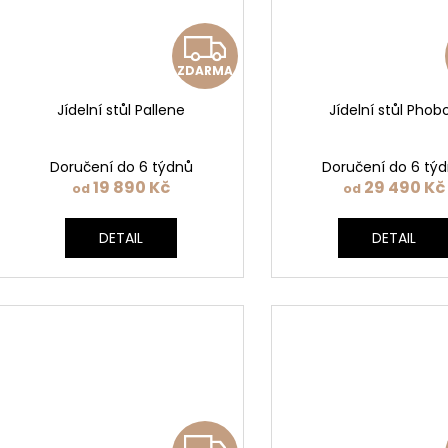
Z
ZDARMA
D
Jídelní stůl Pallene
Jídelní stůl Phob
A
R
Doručení do 6 týdnů
Doručení do 6 tý
19 890 Kč
29 490 Kč
od
od
M
DETAIL
DETAIL
A
Z