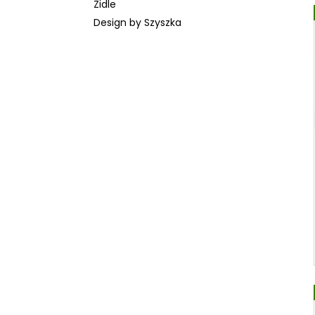
Židle
l
Design by Szyszka