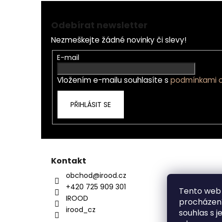
Z
á
Odebírat newsletter
p
Nezmeškejte žádné novinky či slevy!
a
t
E-mail
í
Vložením e-mailu souhlasíte s
podmínkami o
PŘIHLÁSIT SE
Kontakt
obchod
@
irood.cz
+420 725 909 301
Tento web 
IROOD
procházení
irood_cz
souhlas s j