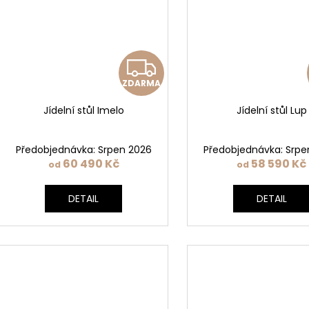
Z
ZDARMA
D
Jídelní stůl Imelo
Jídelní stůl Lup
A
R
Předobjednávka: Srpen 2026
Předobjednávka: Srpe
60 490 Kč
58 590 Kč
od
od
M
DETAIL
DETAIL
A