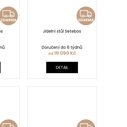
Z
Z
ZDARMA
ZDARMA
D
D
os
Jídelní stůl Setebos
A
A
R
R
dnů
Doručení do 6 týdnů
19 090 Kč
od
M
M
DETAIL
A
A
Z
Z