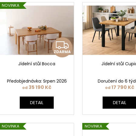
V
r
NOVINKA
ý
o
p
d
i
u
s
k
p
Z
t
r
ů
ZDARMA
D
o
d
Jídelní stůl Bocca
Jídelní stůl Cupi
A
u
k
R
Předobjednávka: Srpen 2026
Doručení do 6 tý
t
35 190 Kč
17 790 Kč
od
od
M
ů
DETAIL
DETAIL
A
NOVINKA
NOVINKA