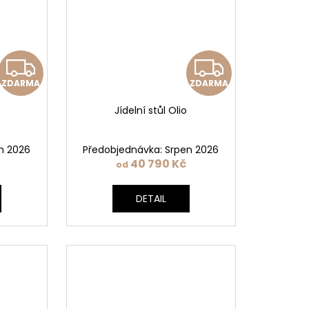
Z
Z
ZDARMA
ZDARMA
D
D
Jídelní stůl Olio
A
A
R
R
n 2026
Předobjednávka: Srpen 2026
40 790 Kč
od
M
M
DETAIL
A
A