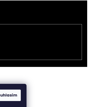
ouhlasím
h údajů