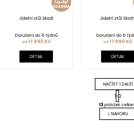
ZDARMA
D
Jídelní stůl Skadi
Jídelní stůl Skath
A
R
Doručení do 6 týdnů
Doručení do 6 tý
17 890 Kč
17 990 Kč
od
od
M
DETAIL
DETAIL
A
NAČÍST 1 DALŠÍ
S
Ovlád
1
2
t
prvky
r
výpis
13
položek celk
á
NAHORU
n
k
o
v