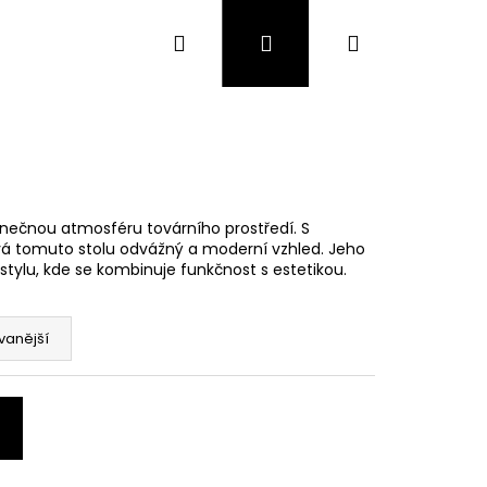
Hledat
Přihlášení
Nákupní
Zakázková výroba
Poptávka
Kontakty
košík
jedinečnou atmosféru továrního prostředí. S
 tomuto stolu odvážný a moderní vzhled. Jeho
tylu, kde se kombinuje funkčnost s estetikou.
vanější