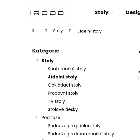
K
Přejít
na
o
Stoly
Desi
obsah
Zpět
Zpět
š
do
do
í
Domů
Stoly
Jídelní stoly
k
obchodu
obchodu
P
o
Kategorie
Přeskočit
s
kategorie
Stoly
t
Konferenční stoly
r
Jídelní stoly
a
Doporučujeme
Odkládací stoly
n
Pracovní stoly
n
TV stoly
í
Stolové desky
p
Podnože
a
Podnože pro jídelní stoly
n
Podnože pro konferenční stoly
e