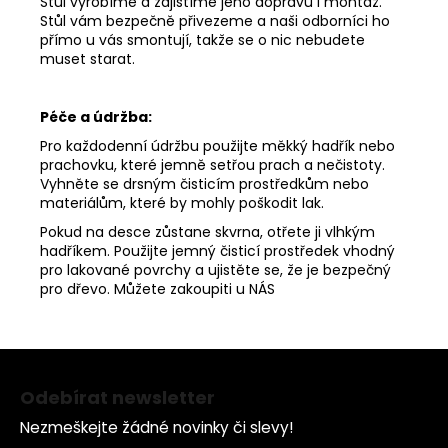
Stůl vyrobíme a zajistíme jeho dopravu i montáž.
Stůl vám bezpečně přivezeme a naši odborníci ho
přímo u vás smontují, takže se o nic nebudete
muset starat.
Péče a údržba:
Pro každodenní údržbu použijte měkký hadřík nebo
prachovku, které jemně setřou prach a nečistoty.
Vyhněte se drsným čisticím prostředkům nebo
materiálům, které by mohly poškodit lak.
Pokud na desce zůstane skvrna, otřete ji vlhkým
hadříkem. Použijte jemný čisticí prostředek vhodný
pro lakované povrchy a ujistěte se, že je bezpečný
pro dřevo. Můžete zakoupiti u
NÁS
Z
á
Odebírat newsletter
p
Nezmeškejte žádné novinky či slevy!
a