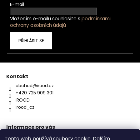
t
E-mail
í
Vložením e-mailu souhlasíte s
podmínkami
ochrany osobních údajů
PŘIHLÁSIT SE
Kontakt
obchod
@
irood.cz
+420 725 909 301
IROOD
irood_cz
Informace pro vás
O nás
Tento web používá soubory cookie. Dalším