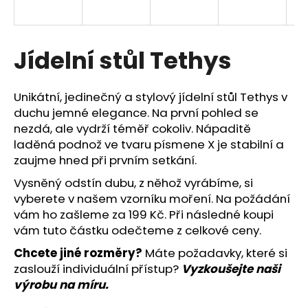
R
a
j
M
í
Jídelní stůl Tethys
A
t
?
Unikátní, jedinečný a stylový jídelní stůl Tethys v
duchu jemné elegance. Na první pohled se
nezdá, ale vydrží téměř cokoliv. Nápaditě
laděná podnož ve tvaru písmene X je stabilní a
zaujme hned při prvním setkání.
HLEDAT
Vysněný odstín dubu, z něhož vyrábíme, si
vyberete v našem vzorníku moření. Na požádání
vám ho zašleme za 199 Kč. Při následné koupi
Doporučujeme
vám tuto částku odečteme z celkové ceny.
Chcete jiné rozměry?
Máte požadavky, které si
zaslouží individuální přístup?
Vyzkoušejte naši
výrobu na míru
.