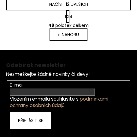
NAČÍST 12 DALŠÍCH
S
Ovládací
1
4
t
prvky
r
výpisu
48
položek celkem
á
NAHORU
n
k
o
Z
v
á
á
Odebírat newsletter
n
p
í
Nezmeškejte žádné novinky či slevy!
a
t
E-mail
í
Vložením e-mailu souhlasíte s
podmínkami
ochrany osobních údajů
PŘIHLÁSIT SE