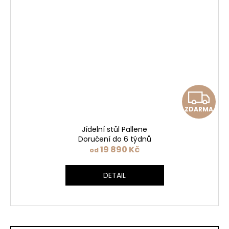
Z
ZDARMA
D
Jídelní stůl Pallene
A
Doručení do 6 týdnů
19 890 Kč
od
R
DETAIL
M
A