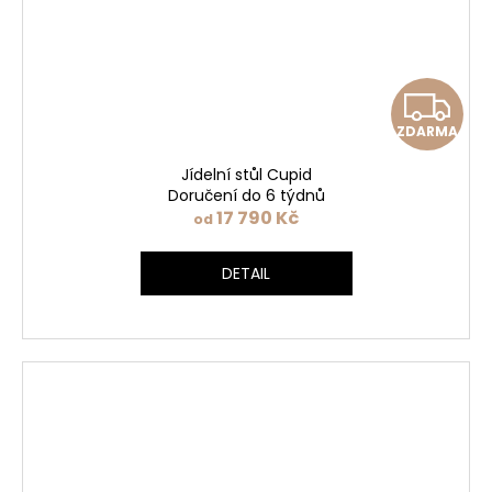
Z
ZDARMA
D
Jídelní stůl Cupid
A
Doručení do 6 týdnů
17 790 Kč
od
R
DETAIL
M
A