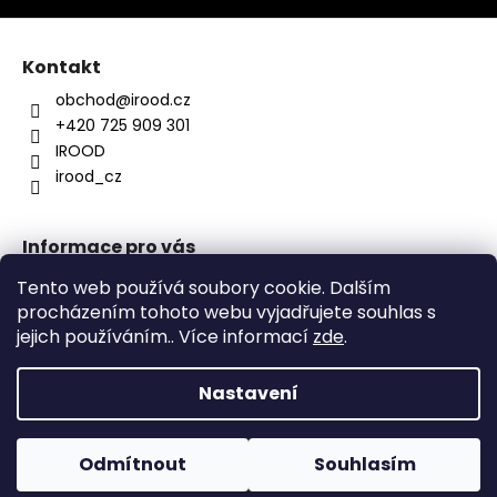
Kontakt
obchod
@
irood.cz
+420 725 909 301
IROOD
irood_cz
Informace pro vás
O nás
Tento web používá soubory cookie. Dalším
Kontakty
procházením tohoto webu vyjadřujete souhlas s
Obchodní podmínky
jejich používáním.. Více informací
zde
.
Podmínky ochrany osobních údajů
Nastavení
Vytvořil Shoptet
Pro atypický produkt nás neváhej kontaktovat
Odmítnout
Souhlasím
Copyright 2026
Irood.cz
. Všechna práva vyhrazena.
obchod@irood.cz +420725909301