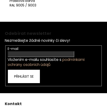
Prášková barva
RAL 9005 / 9003
Z
á
Odebírat newsletter
p
Nezmeškejte žádné novinky či slevy!
a
t
E-mail
í
Vložením e-mailu souhlasíte s
podmínkami
ochrany osobních údajů
PŘIHLÁSIT SE
Kontakt