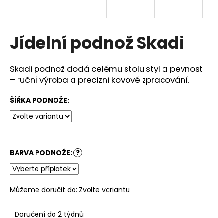
a
j
í
Jídelní podnož Skadi
t
?
Skadi podnož dodá celému stolu styl a pevnost
–⁠⁠⁠⁠⁠⁠
ruční výroba a precizní kovové zpracování.
ŠÍŘKA PODNOŽE:
HLEDAT
Doporučujeme
BARVA PODNOŽE:
?
Můžeme doručit do:
Zvolte variantu
Doručení do 2 týdnů