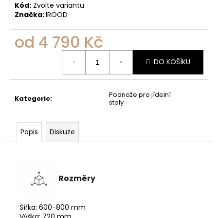
Kód:
Zvolte variantu
Značka:
IROOD
od
4 790 Kč
Měrná
DO KOŠÍKU
cena:
Podnože pro jídelní
Kategorie
:
stoly
Popis
Diskuze
Rozměry
Šířka: 600-800 mm
Výška: 720 mm