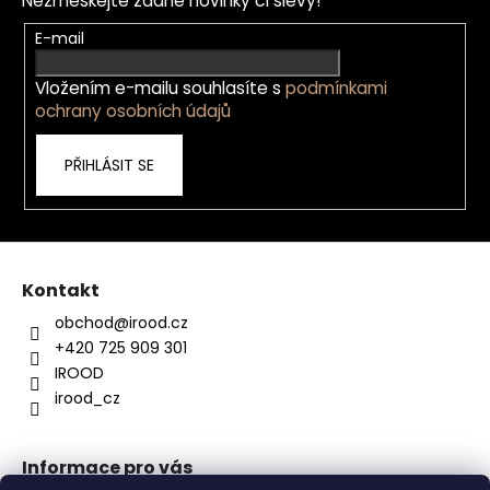
Nezmeškejte žádné novinky či slevy!
a
t
E-mail
í
Vložením e-mailu souhlasíte s
podmínkami
ochrany osobních údajů
PŘIHLÁSIT SE
Kontakt
obchod
@
irood.cz
+420 725 909 301
IROOD
irood_cz
Informace pro vás