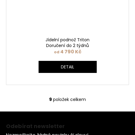
Jídelní podnož Triton
Doručení do 2 týdnů
4 790 Kč
od
DETAIL
Ovládací
prvky
9
položek celkem
výpisu
Z
á
Odebírat newsletter
p