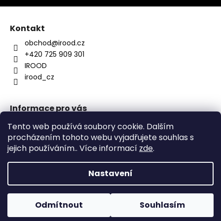
a
j
Kontakt
í
obchod
@
irood.cz
t
+420 725 909 301
?
IROOD
irood_cz
Informace pro vás
HLEDAT
O nás
Tento web používá soubory cookie. Dalším
Kontakty
procházením tohoto webu vyjadřujete souhlas s
Obchodní podmínky
jejich používáním.. Více informací
zde
.
Doporučujeme
Podmínky ochrany osobních údajů
Nastavení
Vytvořil Shoptet
Pro atypický produkt nás neváhej kontaktovat
Odmítnout
Souhlasím
Copyright 2026
Irood.cz
. Všechna práva vyhrazena.
obchod@irood.cz +420725909301