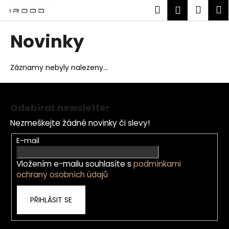
K
Přejít
Hledat
Náku
M
Přihlášen
na
o
obsah
Zpět
Zpět
košík
š
Novinky
í
C
k
o
Záznamy nebyly nalezeny...
p
Z
o
á
t
Odebírat newsletter
p
ř
Nezmeškejte žádné novinky či slevy!
a
e
t
E-mail
b
í
u
Vložením e-mailu souhlasíte s
podmínkami
j
ochrany osobních údajů
e
t
PŘIHLÁSIT SE
e
n