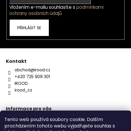
í
Vložením e-mailu souhlasíte s
podmínkami
ochrany osobních údajů
PŘIHLÁSIT SE
Kontakt
obchod
@
irood.cz
+420 725 909 301
IROOD
irood_cz
Informace pro vás
O nás
Tento web používá soubory cookie. Dalším
Kontakty
procházením tohoto webu vyjadřujete souhlas s