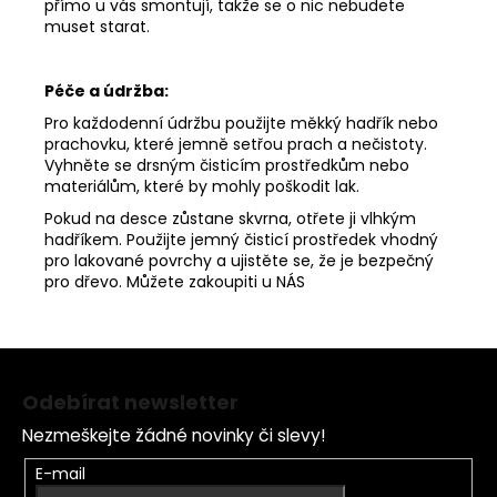
přímo u vás smontují, takže se o nic nebudete
muset starat.
Péče a údržba:
Pro každodenní údržbu použijte měkký hadřík nebo
prachovku, které jemně setřou prach a nečistoty.
Vyhněte se drsným čisticím prostředkům nebo
materiálům, které by mohly poškodit lak.
Pokud na desce zůstane skvrna, otřete ji vlhkým
hadříkem. Použijte jemný čisticí prostředek vhodný
pro lakované povrchy a ujistěte se, že je bezpečný
pro dřevo. Můžete zakoupiti u
NÁS
Z
á
Odebírat newsletter
p
Nezmeškejte žádné novinky či slevy!
a
t
E-mail