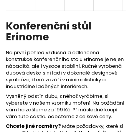
R
a
j
M
í
Konferenční stůl
A
t
Erinome
?
Na první pohled vzdušná a odlehčená
konstrukce konferenčního stolu Erinome je nejen
nápaditá, ale i vysoce stabilní. Ručně vyrobená
HLEDAT
dubová deska s ní ladí v dokonalé designové
symbióze, která zazáří v minimalisticky a
industriálně laděných interiérech.
Doporučujeme
Vysněný odstín dubu, z něhož vyrábíme, si
vyberete v našem vzorníku moření. Na požádání
vám ho zašleme za 199 Kč. Při následné koupi
vám tuto částku odečteme z celkové ceny.
Chcete jiné rozměry?
Máte požadavky, které si