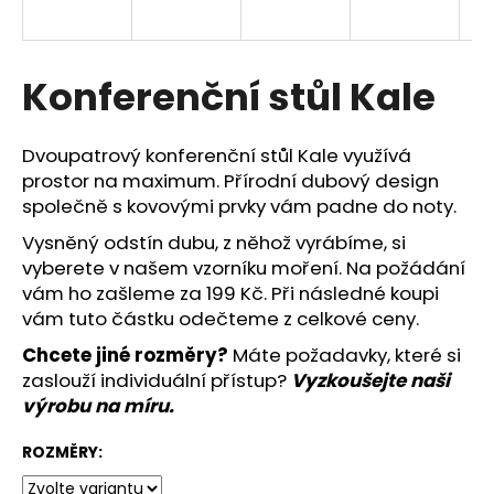
R
a
j
M
í
Konferenční stůl Kale
A
t
?
Dvoupatrový konferenční stůl Kale využívá
prostor na maximum. Přírodní dubový design
společně s kovovými prvky vám padne do noty.
Vysněný odstín dubu, z něhož vyrábíme, si
HLEDAT
vyberete v našem vzorníku moření. Na požádání
vám ho zašleme za 199 Kč. Při následné koupi
vám tuto částku odečteme z celkové ceny.
Doporučujeme
Chcete jiné rozměry?
Máte požadavky, které si
zaslouží individuální přístup?
Vyzkoušejte naši
výrobu na míru
.
ROZMĚRY: