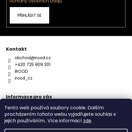
ochrany osobních údajů
PŘIHLÁSIT SE
Kontakt
obchod
@
irood.cz
+420 725 909 301
IROOD
irood_cz
Informace pro vás
O nás
Tento web používá soubory cookie. Dalším
Kontakty
procházením tohoto webu vyjadřujete souhlas s
Obchodní podmínky
jejich používáním.. Více informací
zde
.
Podmínky ochrany osobních údajů