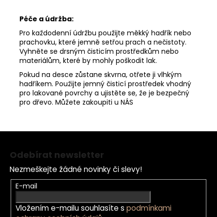
Péče a údržba:
Pro každodenní údržbu použijte měkký hadřík nebo
prachovku, které jemně setřou prach a nečistoty.
Vyhněte se drsným čisticím prostředkům nebo
materiálům, které by mohly poškodit lak.
Pokud na desce zůstane skvrna, otřete ji vlhkým
hadříkem. Použijte jemný čisticí prostředek vhodný
pro lakované povrchy a ujistěte se, že je bezpečný
pro dřevo. Můžete zakoupiti u
NÁS
Z
á
Odebírat newsletter
p
Nezmeškejte žádné novinky či slevy!
a
t
E-mail
í
Vložením e-mailu souhlasíte s
podmínkami